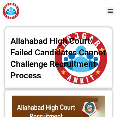
Skip
to
content
Allahabad High Court:
Failed Candidates Cannot
Challenge Recruitment
Process