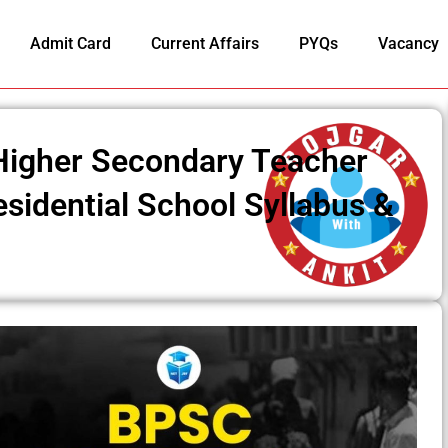
Admit Card
Current Affairs
PYQs
Vacancy
Higher Secondary Teacher
esidential School Syllabus &