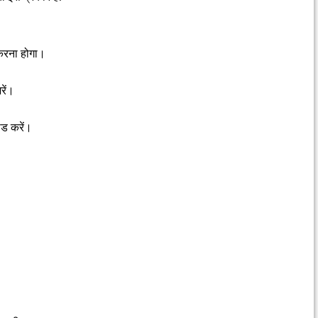
करना होगा।
रें।
ोड करें।
।