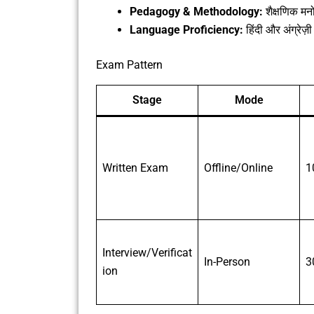
Pedagogy & Methodology:
शैक्षणिक मन
Language Proficiency:
हिंदी और अंग्रेज़ी 
Exam Pattern
Stage
Mode
Written Exam
Offline/Online
1
Interview/Verificat
In-Person
3
ion