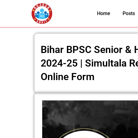
Skip
to
Home
Posts
content
Bihar BPSC Senior & 
2024-25 | Simultala R
Online Form