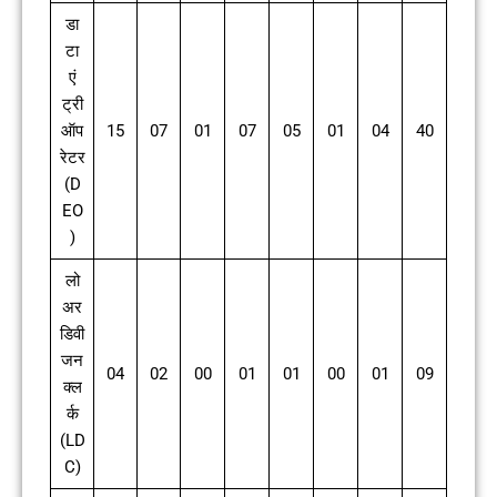
डा
टा
एं
ट्री
ऑप
15
07
01
07
05
01
04
40
रेटर
(D
EO
)
लो
अर
डिवी
जन
04
02
00
01
01
00
01
09
क्ल
र्क
(LD
C)