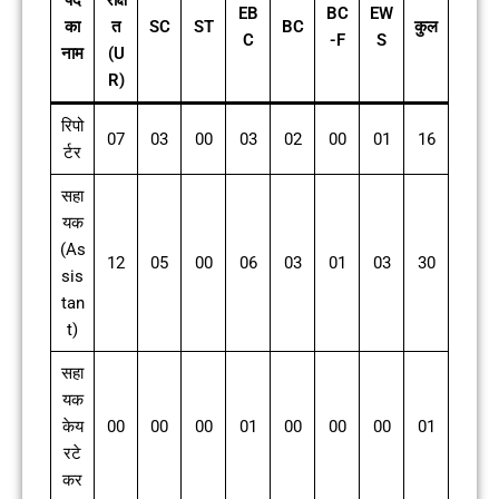
पद
रक्षि
EB
BC
EW
का
त
SC
ST
BC
कुल
C
-F
S
नाम
(U
R)
रिपो
07
03
00
03
02
00
01
16
र्टर
सहा
यक
(As
12
05
00
06
03
01
03
30
sis
tan
t)
सहा
यक
केय
00
00
00
01
00
00
00
01
रटे
कर