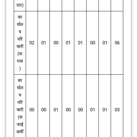
दार)
का
र्याल
य
परि
02
01
00
01
01
00
01
06
चारी
(फ
रास
)
का
र्याल
य
परि
चारी
00
00
01
00
00
01
01
03
(स
फाई
कर्मी