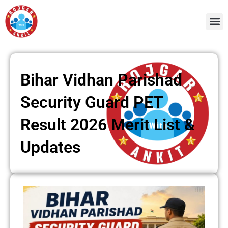
Skip
to
content
Bihar Vidhan Parishad
Security Guard PET
Result 2026 Merit List &
Updates