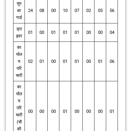
सुर
क्षा
24
08
00
10
07
02
05
56
गार्ड
ड्रा
01
00
01
01
01
00
00
04
इवर
का
र्याल
य
02
01
00
01
01
00
01
06
परि
चारी
का
र्याल
य
परि
00
00
00
01
00
00
00
01
चारी
(चौ
की