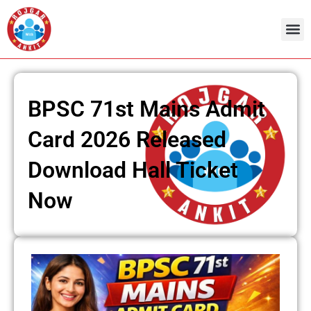
Skip
to
content
BPSC 71st Mains Admit
Card 2026 Released
Download Hall Ticket
Now