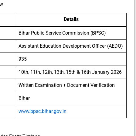
ew
Details
Bihar Public Service Commission (BPSC)
Assistant Education Development Officer (AEDO)
935
10th, 11th, 12th, 13th, 15th & 16th January 2026
Written Examination + Document Verification
Bihar
www.bpsc.bihar.gov.in