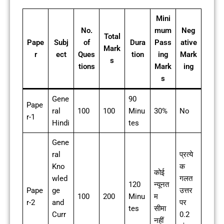
Mini
No.
mum
Neg
Total
Pape
Subj
of
Dura
Pass
ative
Mark
r
ect
Ques
tion
ing
Mark
s
tions
Mark
ing
s
Gene
90
Pape
ral
100
100
Minu
30%
No
r-1
Hindi
tes
Gene
ral
प्रत्ये
Kno
क
कोई
wled
गलत
120
न्यूनत
Pape
ge
उत्तर
100
200
Minu
म
r-2
and
पर
tes
सीमा
Curr
0.2
नहीं