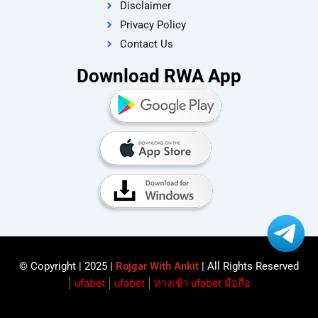
Disclaimer
Privacy Policy
Contact Us
Download RWA App
© Copyright | 2025 |
Rojgar With Ankit
| All Rights Reserved​
|
ufabet
|
ufabet
|
ทางเข้า ufabet มือถือ