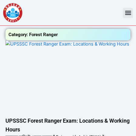
Skip
to
content
Admit Ca
Current 
Category: Forest Ranger
UPSSSC Forest Ranger Exam: Locations & Working
Hours