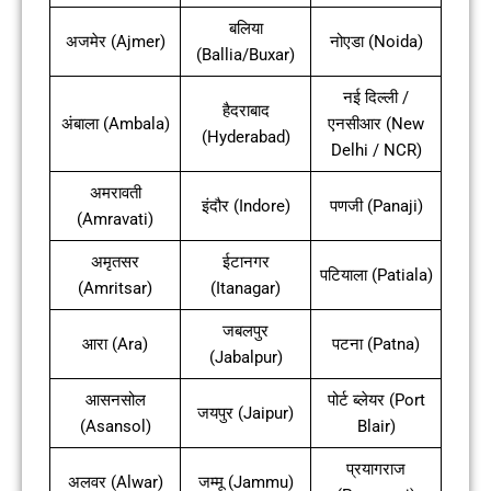
बलिया
अजमेर (Ajmer)
नोएडा (Noida)
(Ballia/Buxar)
नई दिल्ली /
हैदराबाद
अंबाला (Ambala)
एनसीआर (New
(Hyderabad)
Delhi / NCR)
अमरावती
इंदौर (Indore)
पणजी (Panaji)
(Amravati)
अमृतसर
ईटानगर
पटियाला (Patiala)
(Amritsar)
(Itanagar)
जबलपुर
आरा (Ara)
पटना (Patna)
(Jabalpur)
आसनसोल
पोर्ट ब्लेयर (Port
जयपुर (Jaipur)
(Asansol)
Blair)
प्रयागराज
अलवर (Alwar)
जम्मू (Jammu)