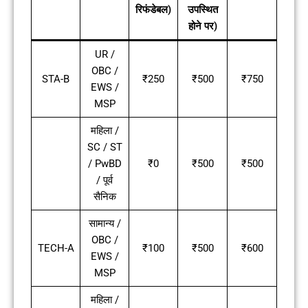
रिफंडेबल)
उपस्थित
होने पर)
UR /
OBC /
STA-B
₹250
₹500
₹750
EWS /
MSP
महिला /
SC / ST
/ PwBD
₹0
₹500
₹500
/ पूर्व
सैनिक
सामान्य /
OBC /
TECH-A
₹100
₹500
₹600
EWS /
MSP
महिला /