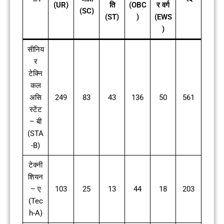
(UR)
ति
(OBC
र वर्ग
(SC)
(ST)
)
(EWS
)
सीनिय
र
टेक्नि
कल
असि
249
83
43
136
50
561
स्टेंट
– बी
(STA
-B)
टेक्नी
शियन
– ए
103
25
13
44
18
203
(Tec
h-A)