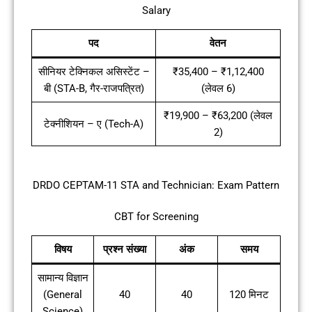
Salary
पद
वेतन
सीनियर टेक्निकल असिस्टेंट –
₹35,400 – ₹1,12,400
बी (STA-B, गैर-राजपत्रित)
(लेवल 6)
₹19,900 – ₹63,200 (लेवल
टेक्नीशियन – ए (Tech-A)
2)
DRDO CEPTAM-11 STA and Technician: Exam Pattern
CBT for Screening
विषय
प्रश्न संख्या
अंक
समय
सामान्य विज्ञान
(General
40
40
120 मिनट
Science)