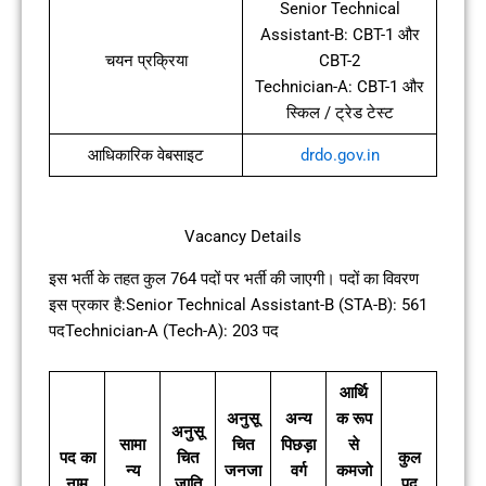
Senior Technical
Assistant-B: CBT-1 और
चयन प्रक्रिया
CBT-2
Technician-A: CBT-1 और
स्किल / ट्रेड टेस्ट
आधिकारिक वेबसाइट
drdo.gov.in
Vacancy Details
इस भर्ती के तहत कुल 764 पदों पर भर्ती की जाएगी। पदों का विवरण
इस प्रकार है:Senior Technical Assistant-B (STA-B): 561
पदTechnician-A (Tech-A): 203 पद
आर्थि
अनुसू
अन्य
क रूप
अनुसू
सामा
चित
पिछड़ा
से
पद का
चित
कुल
न्य
जनजा
वर्ग
कमजो
नाम
जाति
पद