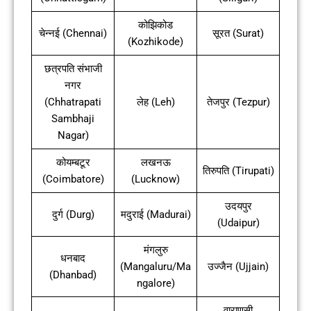
कोझिकोड
चेन्नई (Chennai)
सूरत (Surat)
(Kozhikode)
छत्रपति संभाजी
नगर
(Chhatrapati
लेह (Leh)
तेजपुर (Tezpur)
Sambhaji
Nagar)
कोयम्बटूर
लखनऊ
तिरुपति (Tirupati)
(Coimbatore)
(Lucknow)
उदयपुर
दुर्ग (Durg)
मदुराई (Madurai)
(Udaipur)
मंगलुरु
धनबाद
(Mangaluru/Ma
उज्जैन (Ujjain)
(Dhanbad)
ngalore)
वाराणसी