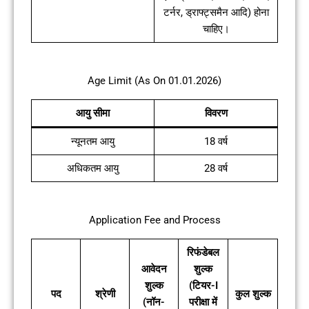
टर्नर, ड्राफ्ट्समैन आदि) होना
चाहिए।
Age Limit (As On 01.01.2026)
आयु सीमा
विवरण
न्यूनतम आयु
18 वर्ष
अधिकतम आयु
28 वर्ष
Application Fee and Process
रिफंडेबल
आवेदन
शुल्क
शुल्क
(टियर-I
पद
श्रेणी
कुल शुल्क
(नॉन-
परीक्षा में