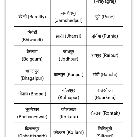
(Prayagraj)
जमशेदपुर
बरेली (Bareilly)
पुणे (Pune)
(Jamshedpur)
भिवंडी
झांसी (Jhansi)
पूर्णिया (Purnia)
(Bhiwandi)
बेलगाम
जोधपुर
रायपुर (Raipur)
(Belgaum)
(Jodhpur)
भागलपुर
कानपुर (Kanpur)
रांची (Ranchi)
(Bhagalpur)
कोल्हापुर
राउरकेला
भोपाल (Bhopal)
(Kolhapur)
(Rourkela)
भुवनेश्वर
कोलकाता
रोहतक (Rohtak)
(Bhubaneswar)
(Kolkata)
बिलासपुर
सिलिगुड़ी
कोल्लम (Kollam)
(Chhattisgarh)
(Siliguri)