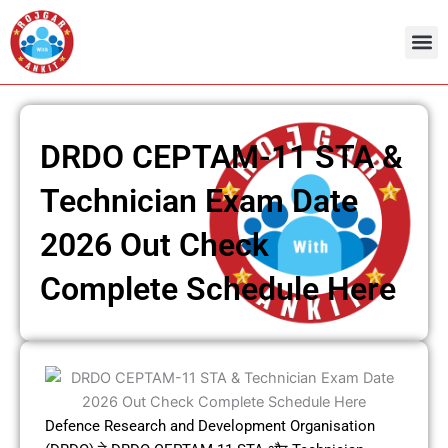
Skip
to
content
Admit Ca
Current 
DRDO CEPTAM-11 STA &
Technician Exam Date
2026 Out Check
Complete Schedule Here
Defence Research and Development Organisation