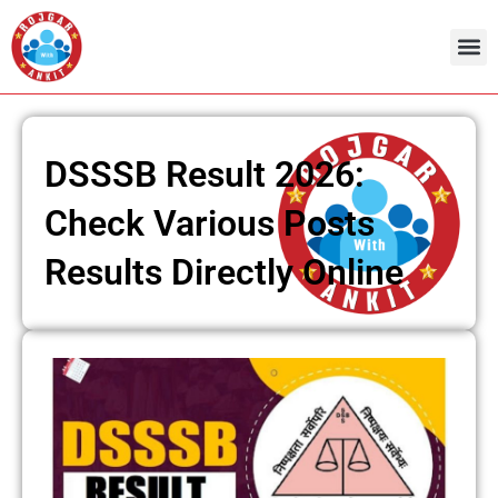
Skip
to
content
DSSSB Result 2026:
Check Various Posts
Results Directly Online