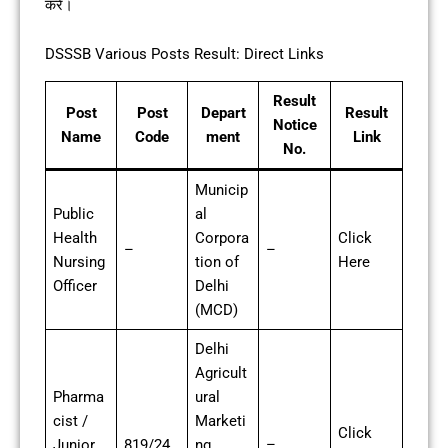
करें।
DSSSB Various Posts Result: Direct Links
Result
Post
Post
Depart
Result
Notice
Name
Code
ment
Link
No.
Municip
Public
al
Health
Corpora
Click
–
–
Nursing
tion of
Here
Officer
Delhi
(MCD)
Delhi
Agricult
Pharma
ural
cist /
Marketi
Click
Junior
819/24
ng
–