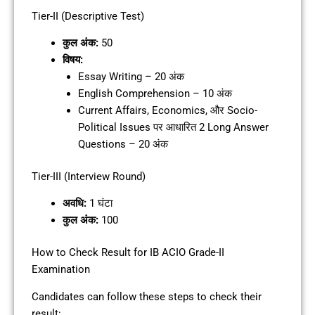
Tier-II (Descriptive Test)
कुल अंक:
50
विषय:
Essay Writing – 20 अंक
English Comprehension – 10 अंक
Current Affairs, Economics, और Socio-
Political Issues पर आधारित 2 Long Answer
Questions – 20 अंक
Tier-III (Interview Round)
अवधि:
1 घंटा
कुल अंक:
100
How to Check Result for IB ACIO Grade-II
Examination
Candidates can follow these steps to check their
result: