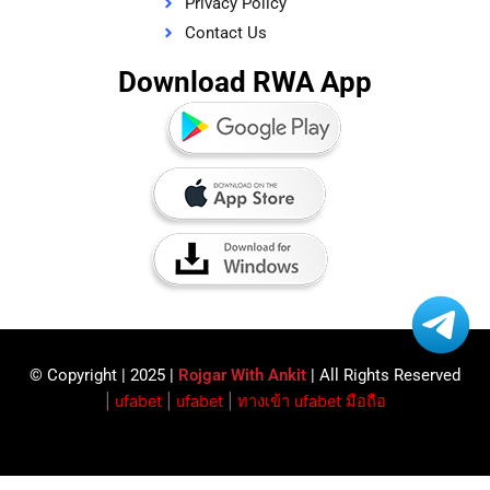
Privacy Policy
Contact Us
Download RWA App
© Copyright | 2025 |
Rojgar With Ankit
| All Rights Reserved​
|
ufabet
|
ufabet
|
ทางเข้า ufabet มือถือ