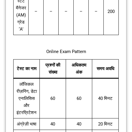
स्टेंट
मैनेजर
–
–
–
–
–
200
(AM)
ग्रेड
‘A’
Online Exam Pattern
प्रश्नों की
अधिकतम
टेस्ट का नाम
समय अवधि
संख्या
अंक
लॉजिकल
रीज़निंग, डेटा
एनालिसिस
60
60
40 मिनट
और
इंटरप्रिटेशन
अंग्रेज़ी भाषा
40
40
20 मिनट