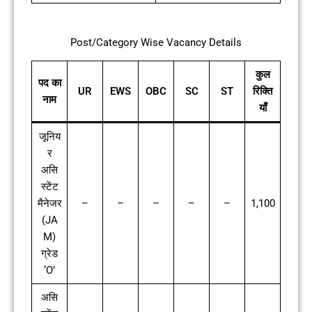
Post/Category Wise Vacancy Details
कुल
पद का
UR
EWS
OBC
SC
ST
रिक्ति
नाम
याँ
जूनिय
र
असि
स्टेंट
मैनेजर
–
–
–
–
–
1,100
(JA
M)
ग्रेड
‘O’
असि