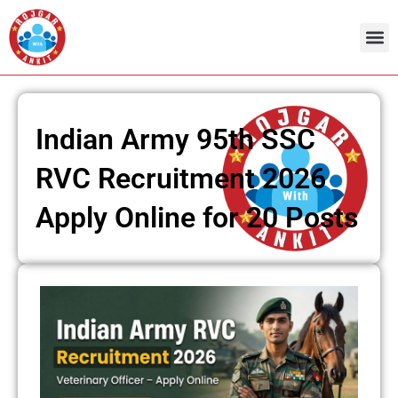
Skip
to
content
Indian Army 95th SSC
RVC Recruitment 2026
Apply Online for 20 Posts