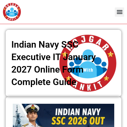
Skip
to
content
Indian Navy SSC
Executive IT January
2027 Online Form
Complete Guide