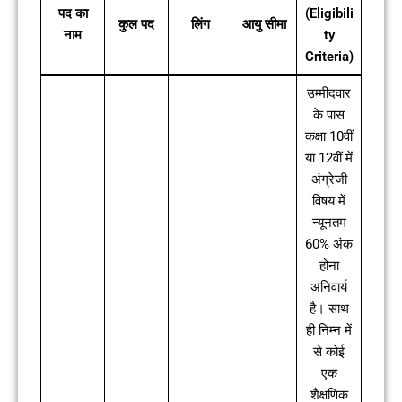
पद का
(Eligibili
कुल पद
लिंग
आयु सीमा
नाम
ty
Criteria)
उम्मीदवार
के पास
कक्षा 10वीं
या 12वीं में
अंग्रेजी
विषय में
न्यूनतम
60% अंक
होना
अनिवार्य
है। साथ
ही निम्न में
से कोई
एक
शैक्षणिक