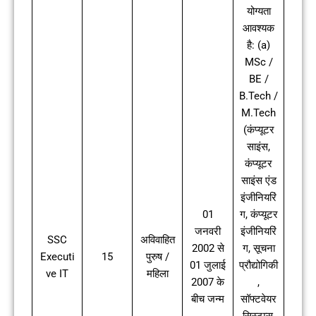
योग्यता
आवश्यक
है: (a)
MSc /
BE /
B.Tech /
M.Tech
(कंप्यूटर
साइंस,
कंप्यूटर
साइंस एंड
इंजीनियरिं
01
ग, कंप्यूटर
जनवरी
इंजीनियरिं
SSC
अविवाहित
2002 से
ग, सूचना
Executi
15
पुरुष /
01 जुलाई
प्रौद्योगिकी
ve IT
महिला
2007 के
,
बीच जन्म
सॉफ्टवेयर
सिस्टम्स,