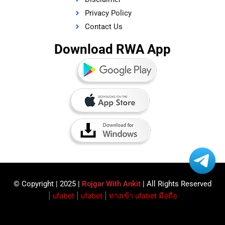
Privacy Policy
Contact Us
Download RWA App
© Copyright | 2025 |
Rojgar With Ankit
| All Rights Reserved​
|
ufabet
|
ufabet
|
ทางเข้า ufabet มือถือ