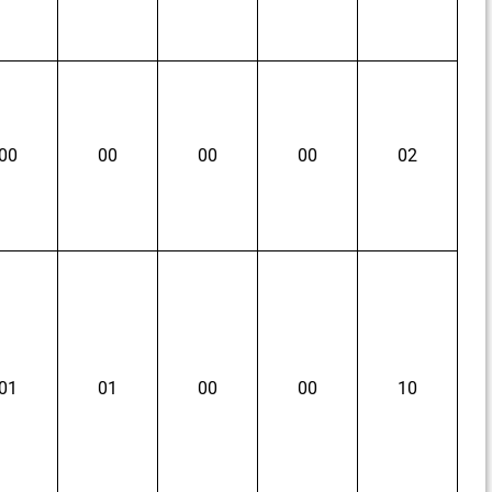
00
00
00
00
02
01
01
00
00
10