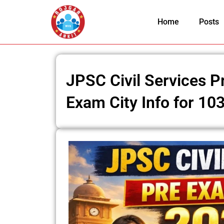
Skip
to
Home
Posts
content
JPSC Civil Services P
Exam City Info for 10