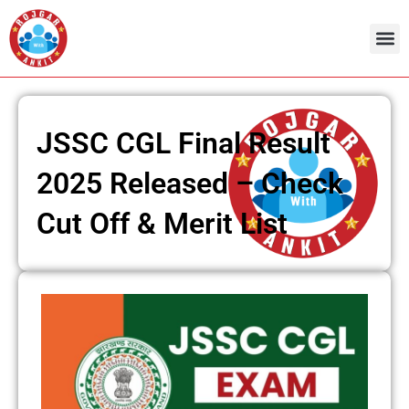
Skip
to
content
JSSC CGL Final Result
2025 Released – Check
Cut Off & Merit List