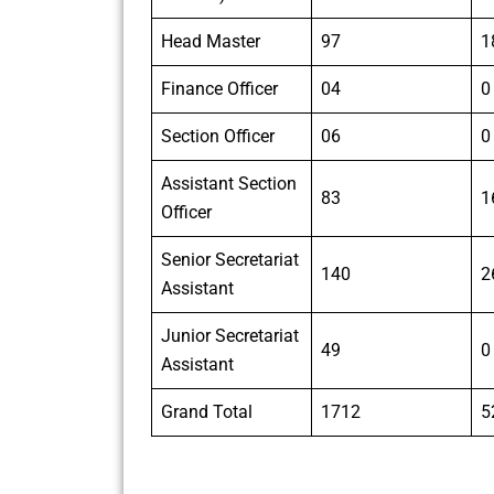
Head Master
97
1
Finance Officer
04
0
Section Officer
06
0
Assistant Section
83
1
Officer
Senior Secretariat
140
2
Assistant
Junior Secretariat
49
0
Assistant
Grand Total
1712
5