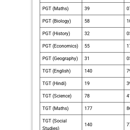
PGT (Maths)
39
0
PGT (Biology)
58
1
PGT (History)
32
0
PGT (Economics)
55
1
PGT (Geography)
31
0
TGT (English)
140
7
TGT (Hindi)
19
3
TGT (Science)
78
4
TGT (Maths)
177
8
TGT (Social
140
7
Studies)