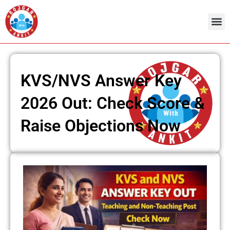
Skip
to
content
KVS/NVS Answer Key
2026 Out: Check Score &
Raise Objections Now