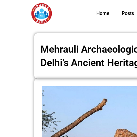
Skip
to
Home
Posts
content
Mehrauli Archaeologi
Delhi’s Ancient Herita