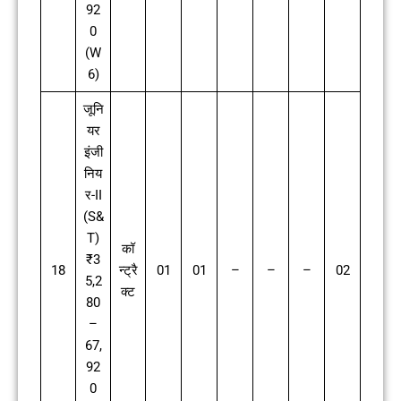
92
0
(W
6)
जूनि
यर
इंजी
निय
र-II
(S&
T)
कॉ
₹3
18
न्ट्रै
01
01
–
–
–
02
5,2
क्ट
80
–
67,
92
0