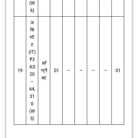
(W
6)
अ
सि
स्टें
ट
(IT)
₹3
कॉ
4,0
19
न्ट्रै
01
–
–
–
–
01
20
क्ट
–
64,
31
0
(W
5)