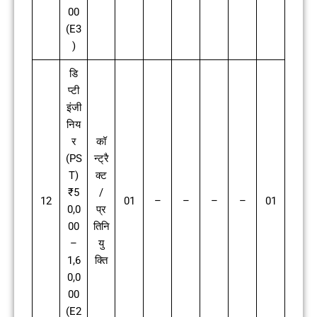
00
(E3
)
डि
प्टी
इंजी
निय
र
कॉ
(PS
न्ट्रै
T)
क्ट
₹5
/
12
01
–
–
–
–
01
0,0
प्र
00
तिनि
–
यु
1,6
क्ति
0,0
00
(E2