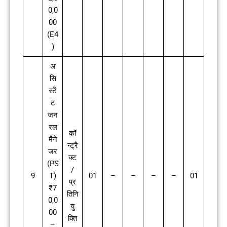
0,0
00
(E4
)
अ
सि
स्टें
ट
जन
रल
कॉ
मैने
न्ट्रै
जर
क्ट
(PS
/
9
T)
01
–
–
–
–
01
प्र
₹7
तिनि
0,0
यु
00
क्ति
–