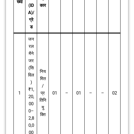
ख्या
(ID
कार
A)/
ग्रे
ड
जन
रल
मैने
जर
(सि
निय
विल
मित
)
/
₹1,
1
प्र
01
–
01
–
–
02
20,
तिनि
00
यु
0–
क्ति
2,8
0,0
00