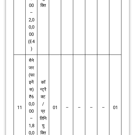
00
क्ति
–
2,0
0,0
00
(E4
)
मैने
जर
(फा
इनें
कॉ
स)
न्ट्रै
₹6
क्ट
0,0
/
11
01
–
–
–
–
01
00
प्र
–
तिनि
1,8
यु
0,0
क्ति