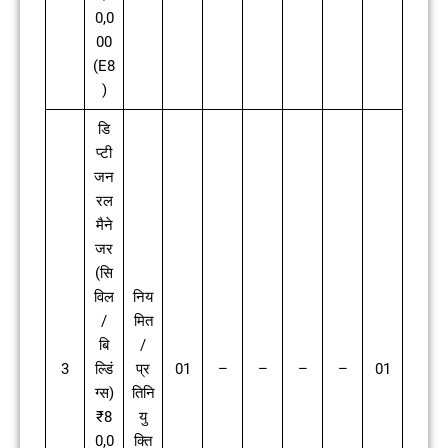
0,0
00
(E8
)
डि
प्टी
जन
रल
मैने
जर
(सि
विल
निय
/
मित
बि
/
3
ल्डिं
प्र
01
–
–
–
–
01
ग्स)
तिनि
₹8
यु
0,0
क्ति