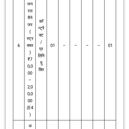
जन
रल
मैने
कॉ
जर
न्ट्रै
(
क्ट
स्ट्र
/
6
क्चर
01
–
–
–
–
01
प्र
)
तिनि
₹7
यु
0,0
क्ति
00
–
2,0
0,0
00
(E4
)
अ