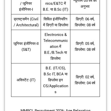
न्यूनतम 05 वर्ष का
/ जूनियर
nics/E&TC में
अनुभव
इंजीनियर-I
B.E. या B.Sc (IT)
ड्राफ्ट्समैन (Civil
सिविल इंजीनियरिंग
डिग्री: 06 वर्ष,
/ Architectural)
में डिग्री या डिप्लोमा
डिप्लोमा: 08 वर्ष
Electronics &
Telecommunic
जूनियर इंजीनियर-II
डिग्री: 05 वर्ष,
ation में
(S&T)
डिप्लोमा: 08 वर्ष
B.E./B.Tech या
डिप्लोमा
B.E. (IT/CS),
B.Sc IT, BCA या
डिग्री: 02 वर्ष,
असिस्टेंट (IT)
डिप्लोमा इन
डिप्लोमा: 04 वर्ष
CS/Application
s
MMRCL Recruitment 2026: Age Relaxation