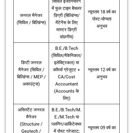
सिविल इंजीनियरिंग
में फुल टाइम बैचलर
न्यूनतम 18 वर्ष का
जनरल मैनेजर
डिग्री (बिल्डिंग्स/
पोस्ट-योग्यता
(सिविल / बिल्डिंग्स)
मेंटेनेंस के लिए
अनुभव
मास्टर डिग्री
वांछनीय)
B.E./B.Tech
(सिविल/मैकेनिकल/
डिप्टी जनरल
इलेक्ट्रिकल) या
मैनेजर (सिविल /
कॉमर्स ग्रेजुएट +
न्यूनतम 12 वर्ष का
बिल्डिंग्स / MEP /
CA/Cost
अनुभव
अकाउंट्स)
Accountant
(Accounts के
लिए)
असिस्टेंट जनरल
B.E./B.Tech/M.
मैनेजर
E./M.Tech या
(Structure /
प्लानिंग/आर्किटेक्चर
न्यूनतम 09 वर्ष का
Geotech /
में पोस्ट ग्रेजुएट;