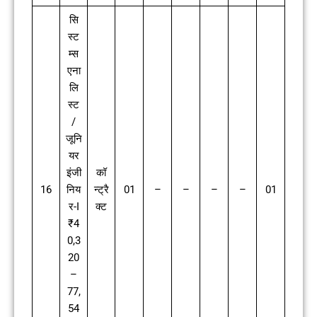
सि
स्ट
म्स
एना
लि
स्ट
/
जूनि
यर
इंजी
कॉ
16
निय
न्ट्रै
01
–
–
–
–
01
र-I
क्ट
₹4
0,3
20
–
77,
54