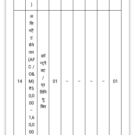
)
अ
सि
स्टें
ट
मैने
जर
कॉ
(AF
न्ट्रै
C /
क्ट
O&
/
14
M)
01
–
–
–
–
01
प्र
₹5
तिनि
0,0
यु
00
क्ति
–
1,6
0,0
00