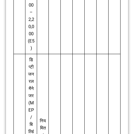
00
–
2,2
0,0
00
(E5
)
डि
प्टी
जन
रल
मैने
जर
(M
EP
/
निय
बि
मित
ल्डिं