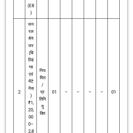
(E8
)
जन
रल
मैने
जर
(बि
ल्डिं
ग्स
निय
एवं
मित
मेंटे
/
नेंस
2
प्र
01
–
–
–
–
01
)
तिनि
₹1,
यु
20,
क्ति
00
0–
2,8