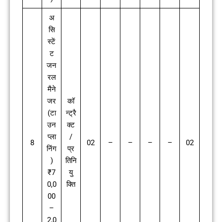
अ
सि
स्टें
ट
जन
रल
मैने
जर
कॉ
(टा
न्ट्रै
उन
क्ट
प्ला
/
8
02
–
–
–
–
02
निंग
प्र
)
तिनि
₹7
यु
0,0
क्ति
00
–
2,0