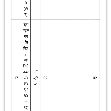
0
(W
7)
ड्रा
फ्ट्स
मैन
(सि
विल
/
आ
र्किटे
क्चर
कॉ
17
ल)
न्ट्रै
02
–
–
–
–
02
₹3
क्ट
5,2
80
–
67,