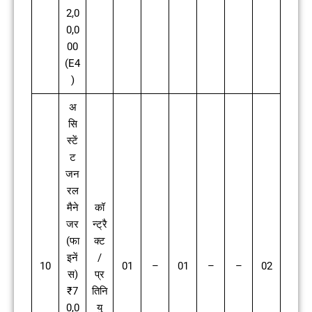
2,0
0,0
00
(E4
)
अ
सि
स्टें
ट
जन
रल
मैने
कॉ
जर
न्ट्रै
(फा
क्ट
इनें
/
10
01
–
01
–
–
02
स)
प्र
₹7
तिनि
0,0
यु