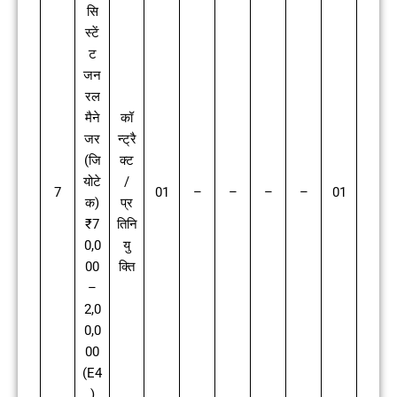
सि
स्टें
ट
जन
रल
मैने
कॉ
जर
न्ट्रै
(जि
क्ट
योटे
/
7
01
–
–
–
–
01
क)
प्र
₹7
तिनि
0,0
यु
00
क्ति
–
2,0
0,0
00
(E4
)