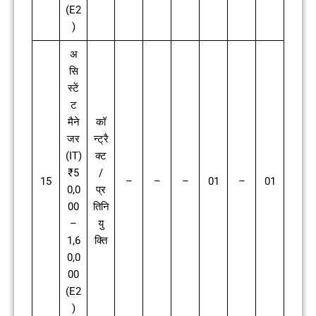
(E2
)
अ
सि
स्टें
ट
मैने
कॉ
जर
न्ट्रै
(IT)
क्ट
₹5
/
15
–
–
–
01
–
01
0,0
प्र
00
तिनि
–
यु
1,6
क्ति
0,0
00
(E2
)