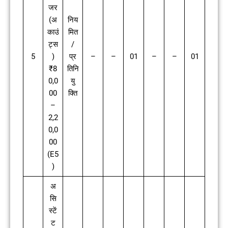
जर
(अ
निय
काउं
मित
ट्स
/
5
)
प्र
–
–
01
–
–
01
₹8
तिनि
0,0
यु
00
क्ति
–
2,2
0,0
00
(E5
)
अ
सि
स्टें
ट