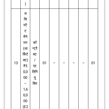
)
अ
सि
स्टें
ट
मैने
जर
कॉ
(आ
न्ट्रै
र्किटे
क्ट
क्ट)
/
13
01
–
–
–
–
01
₹5
प्र
0,0
तिनि
00
यु
–
क्ति
1,6
0,0
00
(E2