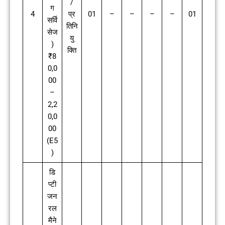
/
ग
4
प्र
01
–
–
–
–
01
सर्वि
तिनि
सेज
यु
)
क्ति
₹8
0,0
00
–
2,2
0,0
00
(E5
)
डि
प्टी
जन
रल
मैने