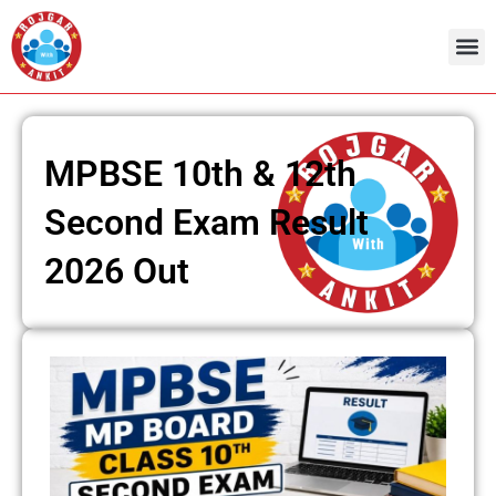
Skip
to
content
MPBSE 10th & 12th
Second Exam Result
2026 Out