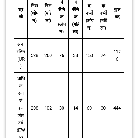
र्व
र्व
निल
निल
दा
दा
श्रे
सैनि
सैनि
कुल
(ओप
(महि
कर्मी
कर्मी
णी
क
क
पद
न)
ला)
(ओप
(महि
(ओप
(महि
न)
ला)
न)
ला)
अना
रक्षित
112
528
260
76
38
150
74
(UR
6
)
आर्थि
क
रूप
से
कम
208
102
30
14
60
30
444
जोर
वर्ग
(EW
S)