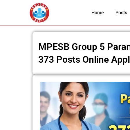
Skip
to
Home
Posts
content
MPESB Group 5 Param
373 Posts Online App