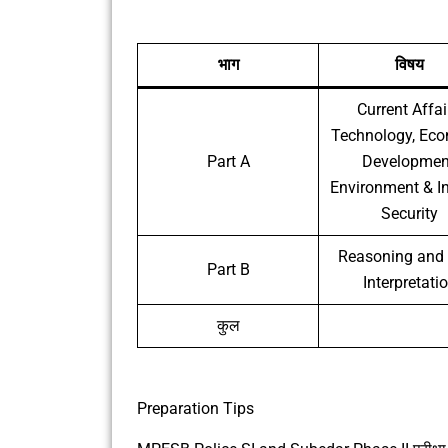
भाग
विषय
Current Affai
Technology, Ec
Part A
Developmen
Environment & In
Security
Reasoning and
Part B
Interpretati
कुल
Preparation Tips