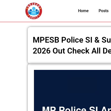
Skip
to
Home
Posts
content
MPESB Police SI & Su
2026 Out Check All De