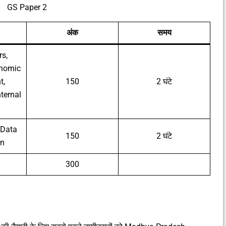
GS Paper 2
अंक
समय
rs,
onomic
t,
150
2 घंटे
ternal
 Data
150
2 घंटे
on
300