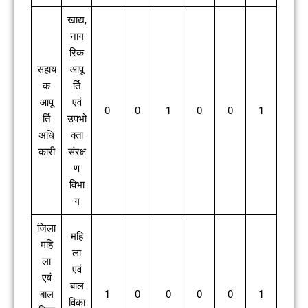
खाद्य,
नाग
रिक
सहाय
आपू
क
र्ति
आपू
एवं
0
0
1
0
0
1
र्ति
उपभो
अधि
क्ता
कारी
संरक्ष
ण
विभा
ग
जिला
महि
महि
ला
ला
एवं
एवं
बाल
बाल
1
0
0
0
0
1
विका