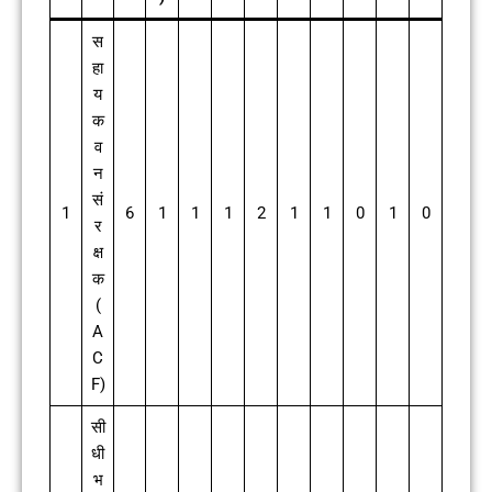
स
हा
य
क
व
न
सं
1
6
1
1
1
2
1
1
0
1
0
र
क्ष
क
(
A
C
F)
सी
धी
भ