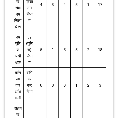
क
प्रशा
4
3
4
5
1
17
सेवा
सन
उप
विभा
जिला
ग
धीश
उप
गृह
पुलि
(पुलि
स
स)
5
1
5
5
2
18
अधी
विभा
क्षक
ग
वाणि
वाणि
ज्य
ज्य
कर
कर
0
0
0
1
2
3
अधि
विभा
कारी
ग
सहाय
क