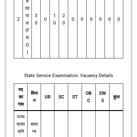
क्षे
त्र
पा
3
1
2
2
0
0
0
0
0
0
0
ल
0
0
0
(F
R
O
)
State Service Examination: Vacancy Details
पद
विभा
OB
EW
का
UR
SC
ST
कुल
ग
C
S
नाम
राज्य
प्रशा
सामा
सनि
न्य