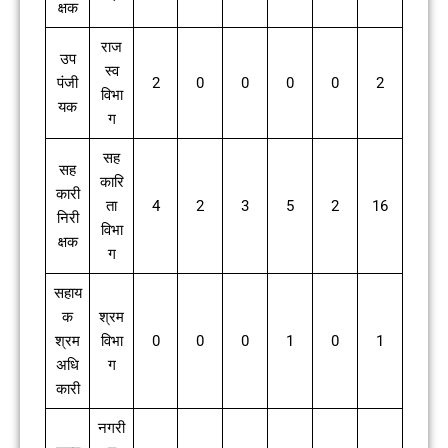
क्षक
राज
उप
स्व
पंजी
2
0
0
0
0
2
विभा
यक
ग
सह
सह
कारि
कारी
ता
4
2
3
5
2
16
निरी
विभा
क्षक
ग
सहाय
क
श्रम
श्रम
विभा
0
0
0
1
0
1
अधि
ग
कारी
नगरी