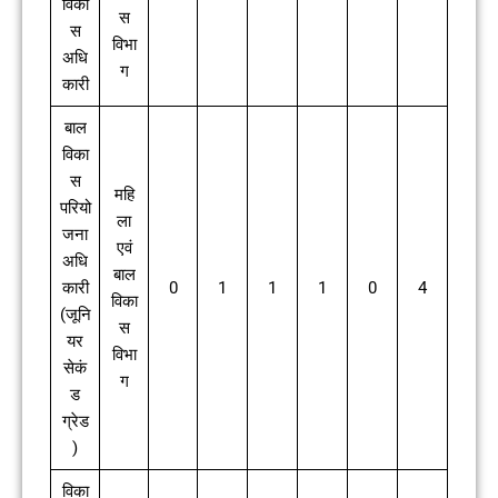
विका
स
स
विभा
अधि
ग
कारी
बाल
विका
स
महि
परियो
ला
जना
एवं
अधि
बाल
कारी
0
1
1
1
0
4
विका
(जूनि
स
यर
विभा
सेकं
ग
ड
ग्रेड
)
विका