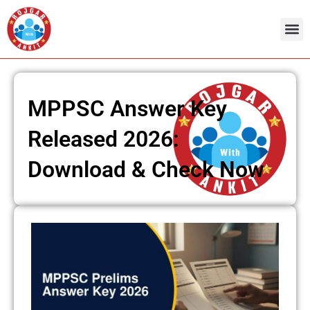
Skip
to
content
MPPSC Answer Key
Released 2026:
Download & Check Now