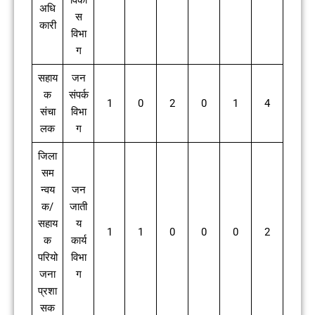
विका
अधि
स
कारी
विभा
ग
सहाय
जन
क
संपर्क
1
0
2
0
1
4
संचा
विभा
लक
ग
जिला
सम
न्वय
जन
क/
जाती
सहाय
य
1
1
0
0
0
2
क
कार्य
परियो
विभा
जना
ग
प्रशा
सक