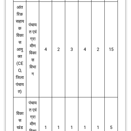
आंत
रिक
सहाय
पंचाय
क
त एवं
विका
ग्रा
स
मीण
आयु
4
2
3
4
2
15
विका
क्त
स
(CE
विभा
O,
ग
जिला
पंचाय
त)
पंचाय
त एवं
विका
ग्रा
स
मीण
खंड
1
1
1
1
1
5