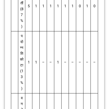
र्ती
5
1
1
1
1
1
1
0
1
0
(8
7
%
)
प
दो
न्न
ति
को
1
1
–
–
1
–
–
–
–
–
टा
(1
3
%
)
व
न