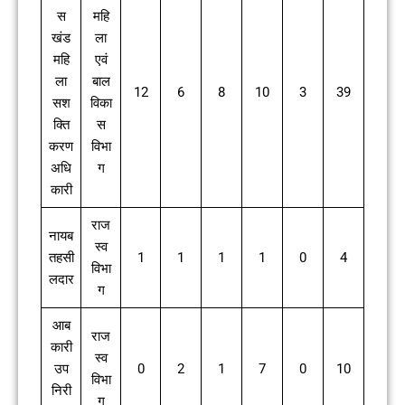
स
महि
खंड
ला
महि
एवं
ला
बाल
12
6
8
10
3
39
सश
विका
क्ति
स
करण
विभा
अधि
ग
कारी
राज
नायब
स्व
तहसी
1
1
1
1
0
4
विभा
लदार
ग
आब
राज
कारी
स्व
उप
0
2
1
7
0
10
विभा
निरी
ग