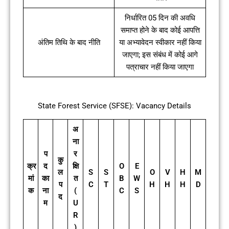
निर्धारित 05 दिन की अवधि
समाप्त होने के बाद कोई आपत्ति
अंतिम तिथि के बाद नीति
या अभ्यावेदन स्वीकार नहीं किया
जाएगा; इस संबंध में कोई आगे
पत्राचार नहीं किया जाएगा
State Forest Service (SFSE): Vacancy Details
अ
ना
प
र
कु
क्र
द
क्षि
O
E
ल
S
S
O
V
H
M
मां
का
त
B
W
प
C
T
H
H
H
D
क
ना
(
C
S
द
म
U
R
)