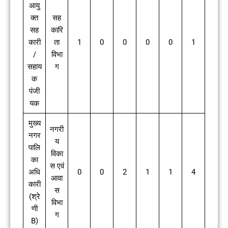
आयु
क्त
सह
सह
कारि
कारी
ता
1
0
0
0
0
1
/
विभा
सहाय
ग
क
पंजी
यक
मुख्य
नगरी
नगर
य
पालि
विका
का
स एवं
अधि
0
0
2
1
1
4
आवा
कारी
स
(श्रे
विभा
णी
ग
B)