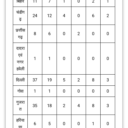
बिहार
11
7
1
0
2
1
चंडीग
24
12
4
0
6
2
ढ़
छत्तीस
8
6
0
2
0
0
गढ़
दादरा
एवं
1
1
0
0
0
0
नगर
हवेली
दिल्ली
37
19
5
2
8
3
गोवा
1
1
0
0
0
0
गुजरा
35
18
2
4
8
3
त
हरिया
6
5
0
0
1
0
णा