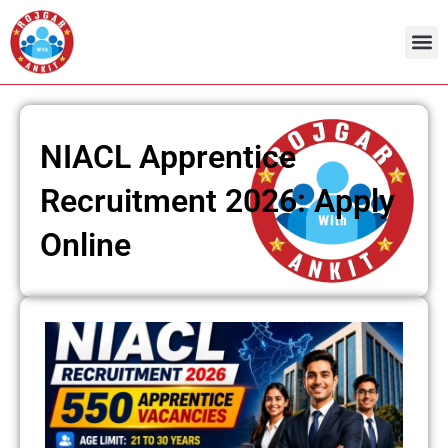
Skip
to
content
NIACL Apprentice
Recruitment 2026: Apply
Online