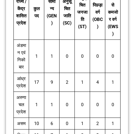
राज्य /
सामा
अनुसू
चित
पिछड़ा
से
केंद्र
कुल
न्य
चित
जनजा
वर्ग
कमजो
शासित
पद
(GEN
जाति
ति
(OBC
र वर्ग
प्रदेश
)
(SC)
(ST)
)
(EWS
)
अंडमा
न एवं
1
1
0
0
0
0
निको
बार
आंध्र
17
9
2
1
4
1
प्रदेश
अरुणा
चल
1
1
0
0
0
0
प्रदेश
असम
10
6
0
1
2
1