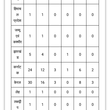
हिमाच
ल
1
1
0
0
0
0
प्रदेश
जम्मू
एवं
1
1
0
0
0
0
कश्मीर
झारखं
5
4
0
1
0
0
ड
कर्नाट
24
12
3
1
6
2
क
केरल
30
16
3
0
8
3
लेह
1
1
0
0
0
0
लक्षद्वी
1
1
0
0
0
0
प