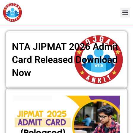
Skip
to
content
NTA JIPMAT 2026 Admit
Card Released Download
Now