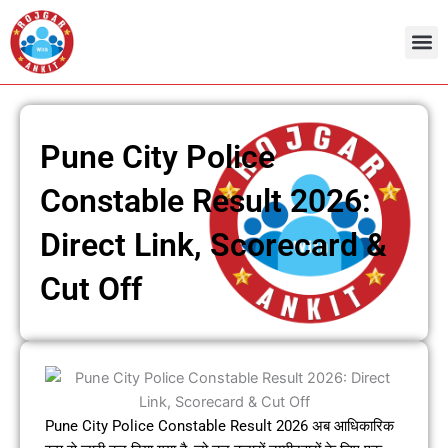
Skip
to
content
Pune City Police
Constable Result 2026:
Direct Link, Scorecard &
Cut Off
Pune City Police Constable Result 2026 अब आधिकारिक