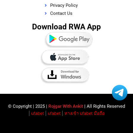
Privacy Policy
Contact Us
Download RWA App
© Copyright | 2025 |
Rojgar With Ankit
| All Rights Reserved​
|
ufabet
|
ufabet
|
ทางเข้า ufabet มือถือ