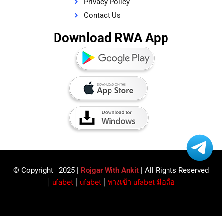
Privacy Policy
Contact Us
Download RWA App
© Copyright | 2025 |
Rojgar With Ankit
| All Rights Reserved​
|
ufabet
|
ufabet
|
ทางเข้า ufabet มือถือ