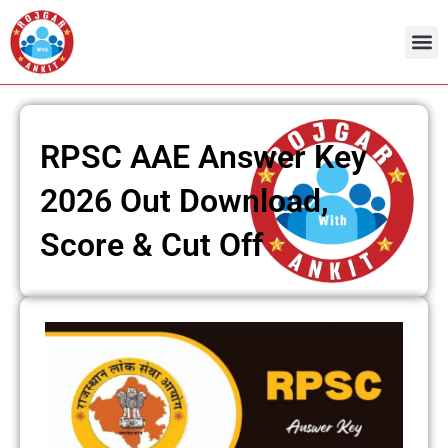
Skip
to
content
RPSC AAE Answer Key
2026 Out Download,
Score & Cut Off