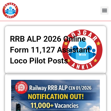
Skip
to
content
Admit Ca
Current 
RRB ALP 2026 Online
Form 11,127 Assistant
Loco Pilot Posts