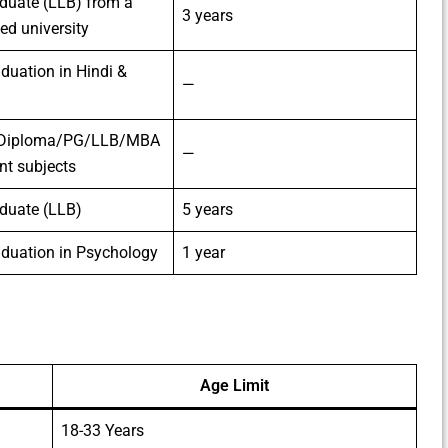
duate (LLB) from a
3 years
ed university
duation in Hindi &
—
/Diploma/PG/LLB/MBA
—
ant subjects
duate (LLB)
5 years
aduation in Psychology
1 year
Age Limit
18-33 Years