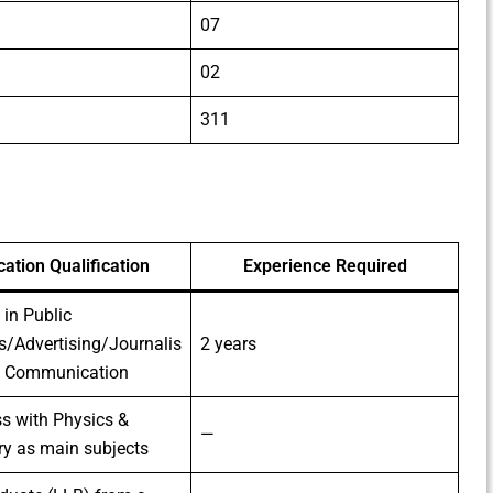
07
02
311
ation Qualification
Experience Required
in Public
s/Advertising/Journalis
2 years
 Communication
s with Physics &
—
y as main subjects