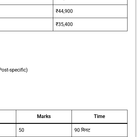
₹44,900
₹35,400
ost-specific)
Marks
Time
50
90 मिनट