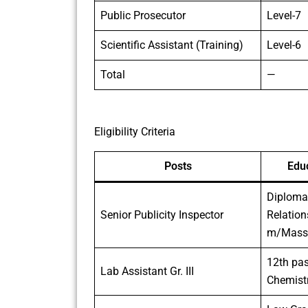
Public Prosecutor
Level-7
Scientific Assistant (Training)
Level-6
Total
—
Eligibility Criteria
Posts
Educ
Diploma 
Senior Publicity Inspector
Relation
m/Mass
12th pas
Lab Assistant Gr. III
Chemistr