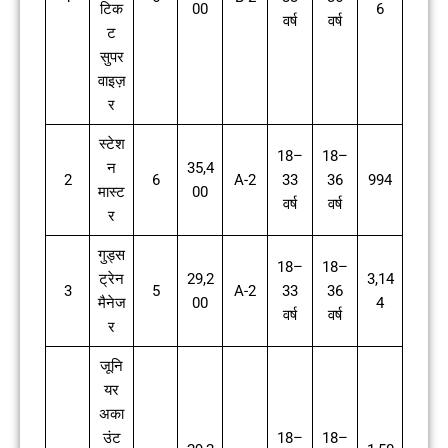
टिक
00
6
वर्ष
वर्ष
ट
सुपर
वाइज़
र
स्टेश
18–
18–
न
35,4
2
6
A-2
33
36
994
मास्ट
00
वर्ष
वर्ष
र
गुड्स
18–
18–
ट्रेन
29,2
3,14
3
5
A-2
33
36
मैनेज
00
4
वर्ष
वर्ष
र
जूनि
यर
अका
उंट
18–
18–