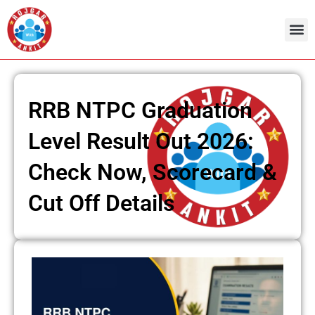
Skip
to
content
RRB NTPC Graduation
Level Result Out 2026:
Check Now, Scorecard &
Cut Off Details