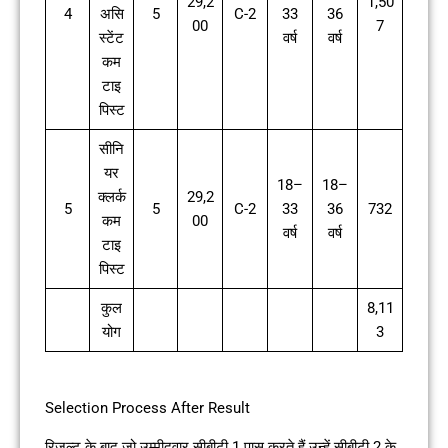
29,2
1,50
4
असि
5
C-2
33
36
00
7
स्टेंट
वर्ष
वर्ष
कम
टाइ
पिस्ट
सीनि
यर
18–
18–
क्लर्क
29,2
5
5
C-2
33
36
732
कम
00
वर्ष
वर्ष
टाइ
पिस्ट
कुल
8,11
योग
3
Selection Process After Result
रिजल्ट के बाद जो उम्मीदवार सीबीटी 1 पास करते हैं उन्हें सीबीटी 2 के