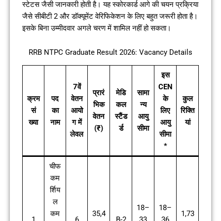
स्टेटस जैसी जानकारी होती है। यह स्कोरकार्ड आगे की चयन प्रक्रिया
जैसे सीबीटी 2 और डॉक्यूमेंट वेरिफिकेशन के लिए बहुत जरूरी होता है।
इसके बिना उम्मीदवार अगले चरण में शामिल नहीं हो सकता।
RRB NTPC Graduate Result 2026: Vacancy Details
इस
7वें
CEN
प्रारं
मेडि
सामा
क्रम
पद
वेतन
के
कुल
भिक
कल
न्य
सं
का
आयो
लिए
रिक्ति
वेतन
स्टैंड
आयु
ख्या
नाम
ग में
आयु
यां
(₹)
र्ड
सीमा
लेवल
सीमा
*
चीफ
कम
र्शिय
ल
18–
18–
कम
35,4
1,73
1
6
B-2
33
36