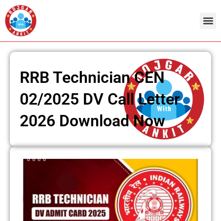
Skip
to
content
Admit Ca
Current 
RRB Technician CEN
02/2025 DV Call Letter
2026 Download Now