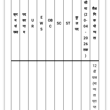
सी
मा
शैक्ष
क्र
पद
(2
णि
E
कु
म
का
U
OB
0-
क
W
SC
ST
ल
सं
ना
R
C
04
यो
S
पद
ख्या
म
-
ग्य
20
ता
26
तक
)
12
वीं
पास
(मा
न्य
ता
प्रा
प्त