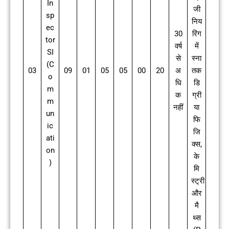
In
जी
sp
निय
ec
30
रिंग
tor
वर्ष
में
SI
से
स्ना
(C
03
09
01
05
05
00
20
अ
तक
o
धि
डि
m
क
ग्री
m
नहीं
या
un
फि
ic
जि
ati
क्स,
on
के
)
मि
स्ट्री
और
मै
थ्स