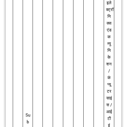
इले
क्ट्रॉ
नि
क्स
एंड
क
म्यु
नि
के
शन
/
कं
प्यू
टर
साइं
स /
आई
Su
टी
b
इं