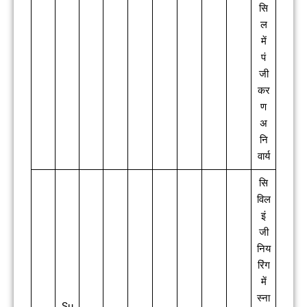
सि
ल
में
पं
जी
कर
ण
अ
नि
वार्य
सि
विल
इं
जी
निय
रिंग
में
स्ना
Su