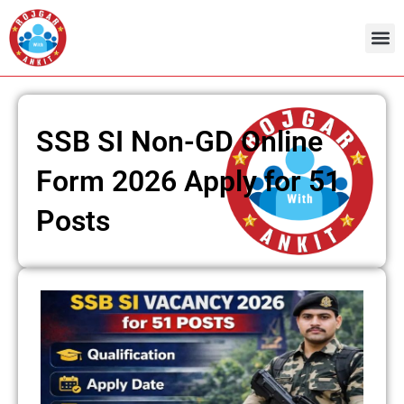
Skip
to
content
SSB SI Non-GD Online
Form 2026 Apply for 51
Posts