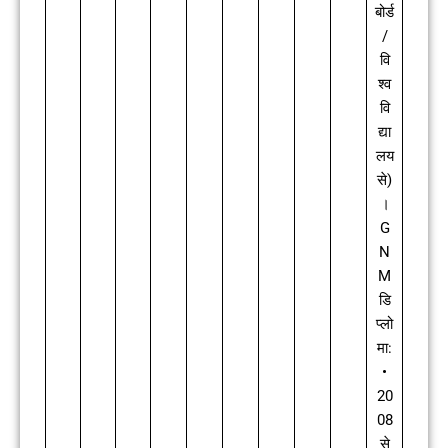
बोर्ड
/
वि
श्व
वि
द्या
लय
से)
।
G
N
M
डि
प्लो
मा:
•
20
08
से