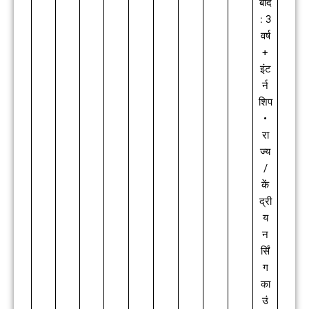
बाद
: 3
वर्ष
+
इंट
र्न
शिप
•
रा
ज्य
/
कें
द्री
य
न
र्सिं
ग
का
उं