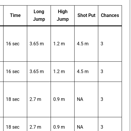
Long
High
Time
Shot Put
Chances
Jump
Jump
16 sec
3.65 m
1.2 m
4.5 m
3
16 sec
3.65 m
1.2 m
4.5 m
3
18 sec
2.7 m
0.9 m
NA
3
18 sec
2.7 m
0.9 m
NA
3