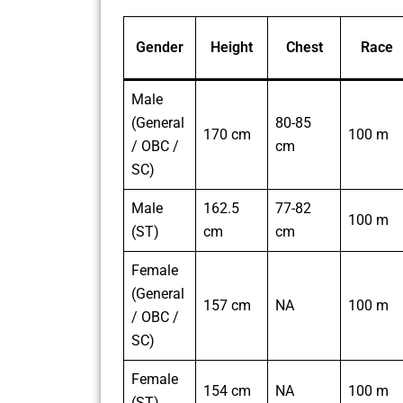
Gender
Height
Chest
Race
Male
(General
80-85
170 cm
100 m
/ OBC /
cm
SC)
Male
162.5
77-82
100 m
(ST)
cm
cm
Female
(General
157 cm
NA
100 m
/ OBC /
SC)
Female
154 cm
NA
100 m
(ST)