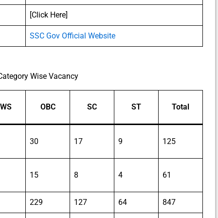
[Click Here]
SSC Gov Official Website
 Category Wise Vacancy
EWS
OBC
SC
ST
Total
30
17
9
125
15
8
4
61
229
127
64
847