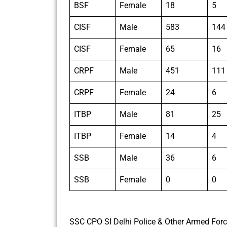
BSF
Female
18
5
CISF
Male
583
144
CISF
Female
65
16
CRPF
Male
451
111
CRPF
Female
24
6
ITBP
Male
81
25
ITBP
Female
14
4
SSB
Male
36
6
SSB
Female
0
0
SSC CPO SI Delhi Police & Other Armed Forces