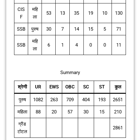
CIS
महि
53
13
35
19
10
130
F
ला
SSB
पुरुष
30
7
14
15
5
71
महि
SSB
6
1
4
0
0
11
ला
Summary
श्रेणी
UR
EWS
OBC
SC
ST
कुल
पुरुष
1082
263
709
404
193
2651
महिला
88
20
57
30
15
210
ग्रैंड
2861
टोटल