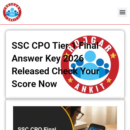
Skip
to
content
SSC CPO Tier 1 Final
Answer Key 2026
Released Check Your
Score Now