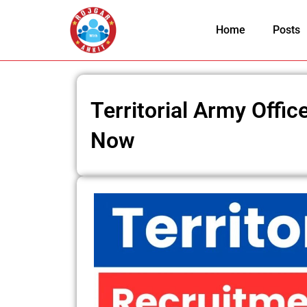
Skip
to
Home
Posts
content
Territorial Army Offi
Now