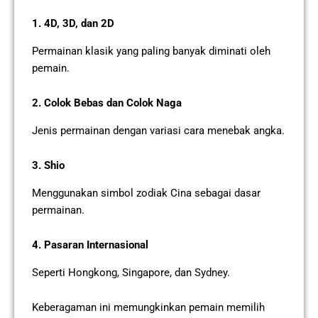
1. 4D, 3D, dan 2D
Permainan klasik yang paling banyak diminati oleh
pemain.
2. Colok Bebas dan Colok Naga
Jenis permainan dengan variasi cara menebak angka.
3. Shio
Menggunakan simbol zodiak Cina sebagai dasar
permainan.
4. Pasaran Internasional
Seperti Hongkong, Singapore, dan Sydney.
Keberagaman ini memungkinkan pemain memilih