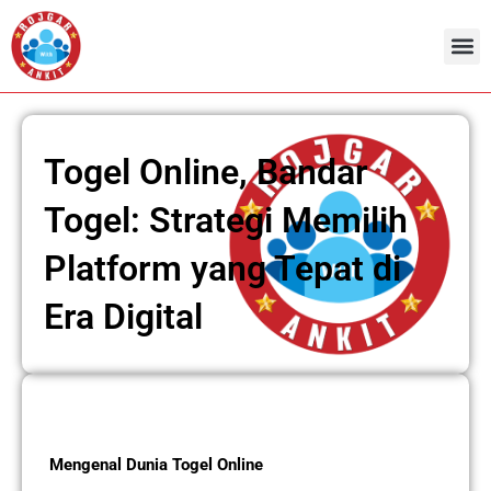
Skip
to
content
Admit Ca
Current 
Togel Online, Bandar
Togel: Strategi Memilih
Platform yang Tepat di
Era Digital
Mengenal Dunia Togel Online