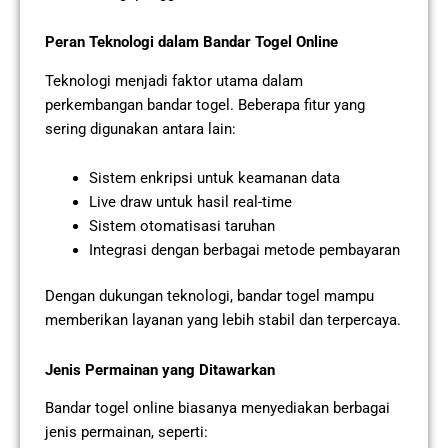
Peran Teknologi dalam Bandar Togel Online
Teknologi menjadi faktor utama dalam
perkembangan bandar togel. Beberapa fitur yang
sering digunakan antara lain:
Sistem enkripsi untuk keamanan data
Live draw untuk hasil real-time
Sistem otomatisasi taruhan
Integrasi dengan berbagai metode pembayaran
Dengan dukungan teknologi, bandar togel mampu
memberikan layanan yang lebih stabil dan terpercaya.
Jenis Permainan yang Ditawarkan
Bandar togel online biasanya menyediakan berbagai
jenis permainan, seperti: