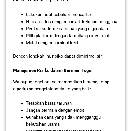
memilih bandar togel terbaik:
Lakukan riset sebelum mendaftar
Hindari situs dengan banyak keluhan pengguna
Periksa sistem keamanan yang digunakan
Pilih platform dengan tampilan profesional
Mulai dengan nominal kecil
Dengan langkah ini, risiko dapat diminimalisir.
Manajemen Risiko dalam Bermain Togel
Walaupun togel online memberikan hiburan, tetap
diperlukan pengelolaan risiko yang baik:
Tetapkan batas taruhan
Jangan bermain dengan emosi
Gunakan dana yang tidak mengganggu
kebutuhan utama