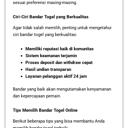
sesuai preferensi masing-masing.
Ciri-Ciri Bandar Togel yang Berkualitas
Agar tidak salah memilih, penting untuk mengetahui
ciri bandar togel yang berkualitas:
Memiliki reputasi baik di komunitas
Sistem keamanan terjamin
Proses deposit dan withdraw cepat
Hasil undian transparan
Layanan pelanggan aktif 24 jam
Bandar yang baik akan mengutamakan kenyamanan
dan kepercayaan pemain.
Tips Memilih Bandar Togel Online
Berikut beberapa tips yang bisa membantu Anda