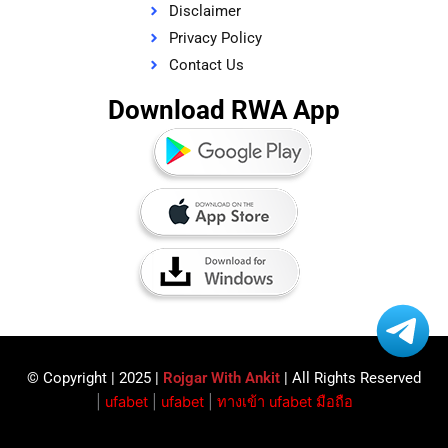
Disclaimer
Privacy Policy
Contact Us
Download RWA App
© Copyright | 2025 |
Rojgar With Ankit
| All Rights Reserved​
|
ufabet
|
ufabet
|
ทางเข้า ufabet มือถือ