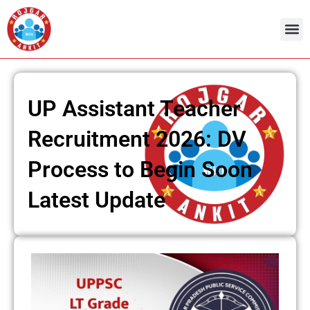
Skip
to
content
UP Assistant Teacher
Recruitment 2026: DV
Process to Begin Soon
Latest Update