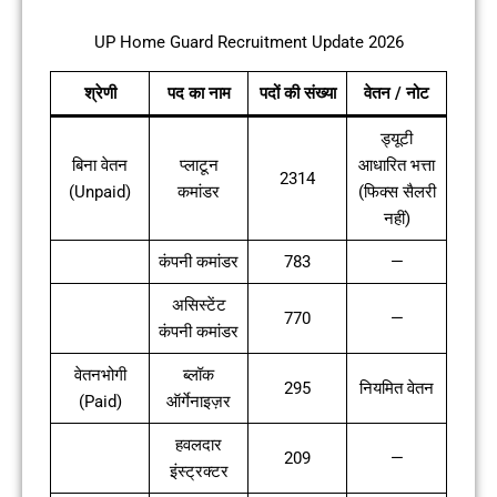
UP Home Guard Recruitment Update 2026
श्रेणी
पद का नाम
पदों की संख्या
वेतन / नोट
ड्यूटी
बिना वेतन
प्लाटून
आधारित भत्ता
2314
(Unpaid)
कमांडर
(फिक्स सैलरी
नहीं)
कंपनी कमांडर
783
—
असिस्टेंट
770
—
कंपनी कमांडर
वेतनभोगी
ब्लॉक
295
नियमित वेतन
(Paid)
ऑर्गेनाइज़र
हवलदार
209
—
इंस्ट्रक्टर