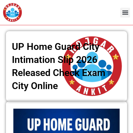
Skip
to
content
UP Home Guard City
Intimation Slip 2026
Released Check Exam
City Online