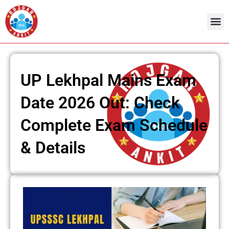
Skip
to
content
Admit Ca
Current 
UP Lekhpal Mains Exam
Date 2026 Out: Check
Complete Exam Schedule
& Details