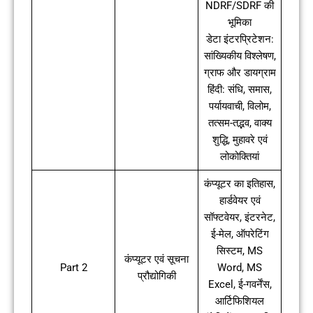
NDRF/SDRF की
भूमिका
डेटा इंटरप्रिटेशन:
सांख्यिकीय विश्लेषण,
ग्राफ और डायग्राम
हिंदी: संधि, समास,
पर्यायवाची, विलोम,
तत्सम-तद्भव, वाक्य
शुद्धि, मुहावरे एवं
लोकोक्तियां
कंप्यूटर का इतिहास,
हार्डवेयर एवं
सॉफ्टवेयर, इंटरनेट,
ई-मेल, ऑपरेटिंग
सिस्टम, MS
कंप्यूटर एवं सूचना
Part 2
Word, MS
प्रौद्योगिकी
Excel, ई-गवर्नेंस,
आर्टिफिशियल