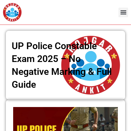
Skip
to
content
UP Police Constable
Exam 2025 – No
Negative Marking & Full
Guide