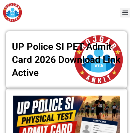
Skip
to
content
UP Police SI PET Admit
Card 2026 Download Link
Active