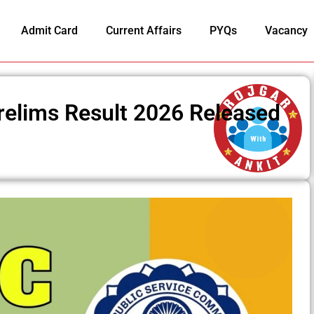
Admit Card
Current Affairs
PYQs
Vacancy
relims Result 2026 Released