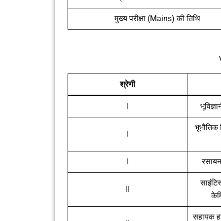
मुख्य परीक्षा (Mains) की तिथि
श्रेणी
I
भूविज्ञ
भूभौतिक 
I
I
रसायन
साइंटिस
II
के
सहायक हा