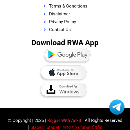
Terms & Conditions
Disclaimer
Privacy Policy
Contact Us
Download RWA App
© Copyright | 2025 |
Rojgar With Ankit
| All Rights Reserved​
|
ufabet
|
ufabet
|
ทางเข้า ufabet มือถือ