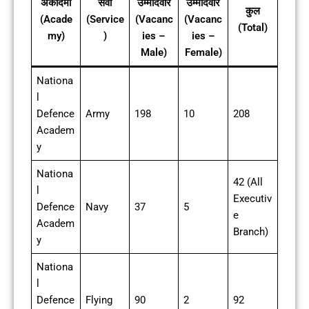
अकादमी
सेवा
उम्मीदवार
उम्मीदवार
कुल
(Acade
(Service
(Vacanc
(Vacanc
(Total)
my)
)
ies –
ies –
Male)
Female)
Nationa
l
Defence
Army
198
10
208
Academ
y
Nationa
42 (All
l
Executiv
Defence
Navy
37
5
e
Academ
Branch)
y
Nationa
l
Defence
Flying
90
2
92