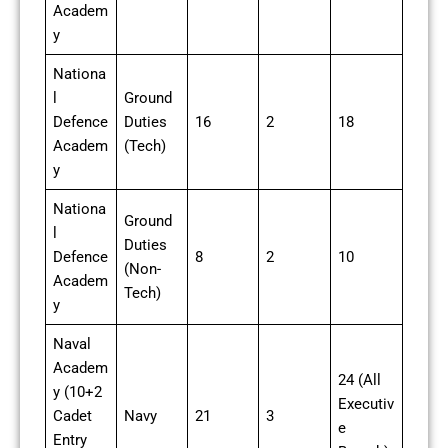
Academ
y
Nationa
l
Ground
Defence
Duties
16
2
18
Academ
(Tech)
y
Nationa
Ground
l
Duties
Defence
8
2
10
(Non-
Academ
Tech)
y
Naval
Academ
24 (All
y (10+2
Executiv
Cadet
Navy
21
3
e
Entry