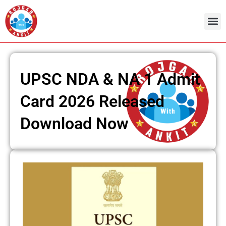
Skip
to
content
UPSC NDA & NA 1 Admit
Card 2026 Released
Download Now