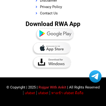
Disclaimer
Privacy Policy
Contact Us
Download RWA App
© Copyright | 2025 |
Rojgar With Ankit
| All Rights Reserved​
|
ufabet
|
ufabet
|
ทางเข้า ufabet มือถือ