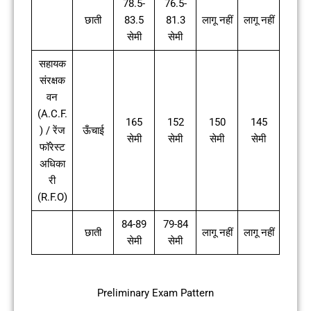
78.5-
76.5-
छाती
83.5
81.3
लागू नहीं
लागू नहीं
सेमी
सेमी
सहायक
संरक्षक
वन
(A.C.F.
165
152
150
145
) / रेंज
ऊँचाई
सेमी
सेमी
सेमी
सेमी
फॉरेस्ट
अधिका
री
(R.F.O)
84-89
79-84
छाती
लागू नहीं
लागू नहीं
सेमी
सेमी
Preliminary Exam Pattern