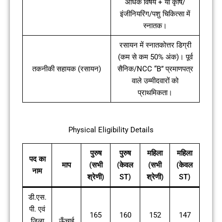
अधिक विषय + या कृषि/
इंजीनियरिंग/पशु चिकित्सा में
स्नातक।
रसायन में स्नातकोत्तर डिग्री
(कम से कम 50% अंक)। पूर्व
तकनीकी सहायक (रसायन)
सैनिक/NCC “B” प्रमाणपत्र
वाले उम्मीदवारों को
प्राथमिकता।
Physical Eligibility Details
पुरुष
पुरुष
महिला
महिला
पद का
माप
(सभी
(केवल
(सभी
(केवल
नाम
श्रेणी)
ST)
श्रेणी)
ST)
डी.एस.
पी. एवं
165
160
152
147
जिला
ऊँचाई