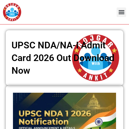
Skip
to
content
UPSC NDA/NA-I Admit
Card 2026 Out Download
Now